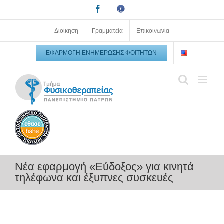
Μετάβαση
Facebook
Facebook
στο
Upatras
alumni
περιεχόμενο
Διοίκηση
Γραμματεία
Επικοινωνία
ΕΦΑΡΜΟΓΉ ΕΝΗΜΈΡΩΣΗΣ ΦΟΙΤΗΤΏΝ
Νέα εφαρμογή «Εύδοξος» για κινητά
τηλέφωνα και έξυπνες συσκευές