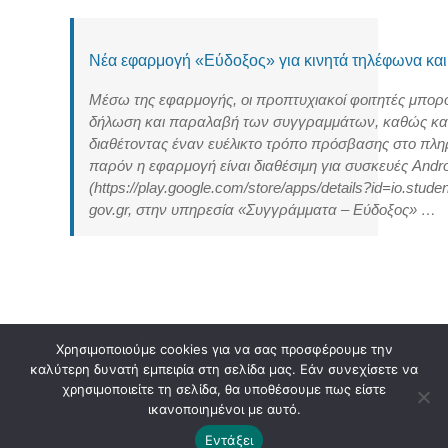
Νέα εφαρμογή «Εύδοξος» για κινητά τηλέφωνα και
Μέσω της εφαρμογής, οι προπτυχιακοί φοιτητές μπορο
δήλωση και παραλαβή των συγγραμμάτων, καθώς και 
διαθέτοντας έναν ευέλικτο τρόπο πρόσβασης στο πλ
παρόν η εφαρμογή είναι διαθέσιμη για συσκευές Andro
(https://play.google.com/store/apps/details?id=io.stu
gov.gr, στην υπηρεσία «Συγγράμματα – Εύδοξος» …
Χρησιμοποιούμε cookies για να σας προσφέρουμε την
καλύτερη δυνατή εμπειρία στη σελίδα μας. Εάν συνεχίσετε να
Copyright 2019 - 2023 | Τμήμα Φυσικοθεραπείας Πανεπιστημίου Πατρών |
χρησιμοποιείτε τη σελίδα, θα υποθέσουμε πως είστε
Δήλωση Προσβασιμότητας
ικανοποιημένοι με αυτό.
Facebook
Facebook
Εντάξει
Upatras