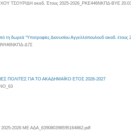
ΛΕΑΡΧΟΥ ΤΣΟΥΡΙΔΗ ακαδ. Έτους 2025-2026_ΡΚΕ446ΝΚΠΔ-ΒΥΕ
ό τη δωρεά “Υποτροφίες Διονυσίου Αγγελλόπουλου5 ακαδ. έτους 
63ΨΙ46ΝΚΠΔ-Δ7Σ
Σ ΠΟΛΙΤΕΣ ΓΙΑ ΤΟ ΑΚΑΔΗΜΑΪΚΟ ΕΤΟΣ 2026-2027
ΝΟ_63
25-2026 ΜΕ ΑΔΑ_639080398595164862.pdf