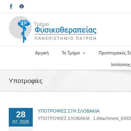
Μετάβαση
Facebook
Facebook
στο
Upatras
περιεχόμενο
alumni
Αρχική
Το Τμήμα
Προπτυχιακές Σ
Ιστότοπο
Υποτροφίες
ΥΠΟΤΡΟΦΙΕΣ ΣΤΗ ΣΛΟΒΑΚΙΑ
28
ΥΠΟΤΡΟΦΙΕΣ ΣΛΟΒΑΚΙΑ 1.Attachment_639
07, 2026