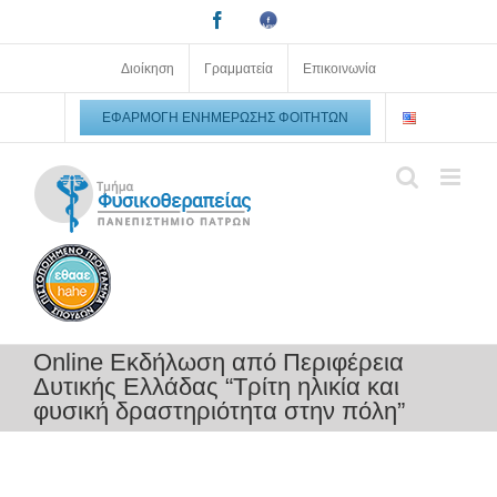
Μετάβαση
Facebook
Facebook
στο
Upatras
alumni
περιεχόμενο
Διοίκηση
Γραμματεία
Επικοινωνία
ΕΦΑΡΜΟΓΉ ΕΝΗΜΈΡΩΣΗΣ ΦΟΙΤΗΤΏΝ
Online Εκδήλωση από Περιφέρεια
Δυτικής Ελλάδας “Τρίτη ηλικία και
φυσική δραστηριότητα στην πόλη”