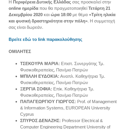
Η
Περιφέρεια Δυτικής Ελλάδας
σας προσκαλεί στην
online ημερίδα
που θα πραγματοποιηθεί
Τετάρτη 21
Δεκεμβρίου 2020
και
ώρα 18:00
με θέμα
«Τρίτη ηλικία
και φυσική δραστηριότητα στην πόλη»
. Η συμμετοχή
σας είναι δωρεάν.
Βρείτε εδώ το link παρακολούθησης
ΟΜΙΛΗΤΕΣ
ΤΣΕΚΟΥΡΑ ΜΑΡΙΑ:
Επιστ. Συνεργάτης Τμ.
Φυσικοθεραπείας, Παν/μιο Πατρών
ΜΠΙΛΛΗ ΕΥΔΟΚΙΑ:
Αναπλ. Καθηγήτρια Τμ.
Φυσικοθεραπείας, Παν/μιο Πατρών
ΞΕΡΓΙΑ ΣΟΦΙΑ:
Επίκ. Καθηγήτρια Τμ.
Φυσικοθεραπείας, Παν/μιο Πατρών
ΠΑΠΑΓΕΩΡΓΙΟΥ ΓΙΩΡΓΟΣ:
Prof. of Management
& Information Systems, EUROPEAN University
Cyprus
ΣΠΥΡΟΣ ΔΕΝΑΖΗΣ:
Professor Electrical &
Computer Engineering Department University of