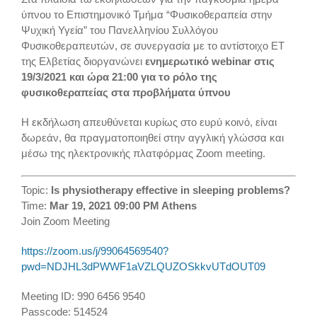
ύπνου το Επιστημονικό Τμήμα “Φυσικοθεραπεία στην
Ψυχική Υγεία” του Πανελληνίου Συλλόγου
Φυσικοθεραπευτών, σε συνεργασία με το αντίστοιχο ΕΤ
της Ελβετίας διοργανώνει
ενημερωτικό webinar στις
19/3/2021 και ώρα 21:00 για το ρόλο της
φυσικοθεραπείας στα προβλήματα ύπνου
Η εκδήλωση απευθύνεται κυρίως στο ευρύ κοινό, είναι
δωρεάν, θα πραγματοποιηθεί στην αγγλική γλώσσα και
μέσω της ηλεκτρονικής πλατφόρμας Zoom meeting.
Topic:
Is physiotherapy effective in sleeping problems?
Time:
Mar 19, 2021 09:00 PM Athens
Join Zoom Meeting
https://zoom.us/j/99064569540?
pwd=NDJHL3dPWWF1aVZLQUZOSkkvUTdOUT09
Meeting ID: 990 6456 9540
Passcode: 514524