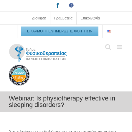
Μετάβαση
Facebook
Facebook
στο
Upatras
alumni
περιεχόμενο
Διοίκηση
Γραμματεία
Επικοινωνία
ΕΦΑΡΜΟΓΉ ΕΝΗΜΈΡΩΣΗΣ ΦΟΙΤΗΤΏΝ
Webinar: Is physiotherapy effective in
sleeping disorders?
Στα πλαίσια τω εκδηλώσεων για την παγκόσμια ημέρα