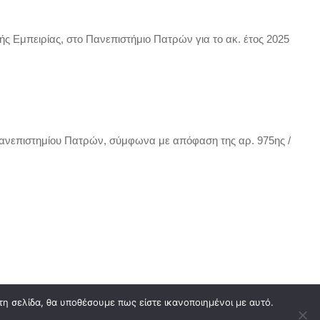
ς Εμπειρίας, στο Πανεπιστήμιο Πατρών για το ακ. έτος 2025
ανεπιστημίου Πατρών, σύμφωνα με απόφαση της αρ. 975ης /
τη σελίδα, θα υποθέσουμε πως είστε ικανοποιημένοι με αυτό.