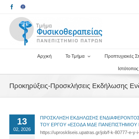
Μετάβαση
Facebook
Facebook
στο
Upatras
περιεχόμενο
alumni
Αρχική
Το Τμήμα
Προπτυχιακές Σ
Ιστότοπο
Προκηρύξεις-Προσκλήσεις Εκδήλωσης Εν
ΠΡΟΣΚΛΗΣΗ ΕΚΔΗΛΩΣΗΣ ΕΝΔΙΑΦΕΡΟΝΤΟΣ Γ
13
ΤΟΥ ΕΡΓΟΥ «ΕΣΟΔΑ ΜΔΕ ΠΑΝΕΠΙΣΤΗΜΙΟΥ ΠΑΤΡΩΝ
02, 2026
https://uproskliseis.upatras.gr/job/f-k-80777-e-y-