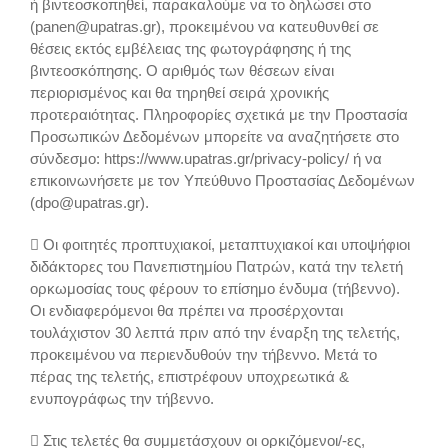
ή βιντεοσκοπηθεί, παρακαλούμε να το δηλώσει στο
(panen@upatras.gr), προκειμένου να κατευθυνθεί σε
θέσεις εκτός εμβέλειας της φωτογράφησης ή της
βιντεοσκόπησης. Ο αριθμός των θέσεων είναι
περιορισμένος και θα τηρηθεί σειρά χρονικής
προτεραιότητας. Πληροφορίες σχετικά με την Προστασία
Προσωπικών Δεδομένων μπορείτε να αναζητήσετε στο
σύνδεσμο: https://www.upatras.gr/privacy-policy/ ή να
επικοινωνήσετε με τον Υπεύθυνο Προστασίας Δεδομένων
(dpo@upatras.gr).
 Οι φοιτητές προπτυχιακοί, μεταπτυχιακοί και υποψήφιοι
διδάκτορες του Πανεπιστημίου Πατρών, κατά την τελετή
ορκωμοσίας τους φέρουν το επίσημο ένδυμα (τήβεννο).
Οι ενδιαφερόμενοι θα πρέπει να προσέρχονται
τουλάχιστον 30 λεπτά πριν από την έναρξη της τελετής,
προκειμένου να περιενδυθούν την τήβεννο. Μετά το
πέρας της τελετής, επιστρέφουν υποχρεωτικά &
ενυπογράφως την τήβεννο.
 Στις τελετές θα συμμετάσχουν οι ορκιζόμενοι/-ες,