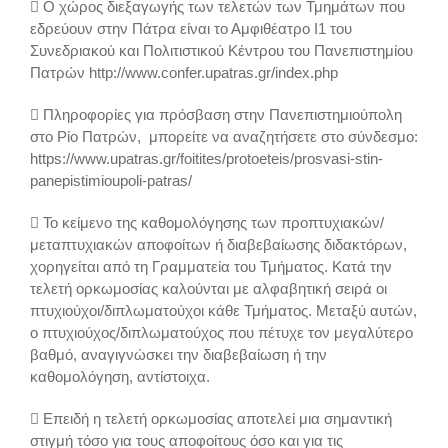
 Ο χώρος διεξαγωγής των τελετών των Τμημάτων που
εδρεύουν στην Πάτρα είναι το Αμφιθέατρο Ι1 του
Συνεδριακού και Πολιτιστικού Κέντρου του Πανεπιστημίου
Πατρών http://www.confer.upatras.gr/index.php
 Πληροφορίες για πρόσβαση στην Πανεπιστημιούπολη
στο Ρίο Πατρών, μπορείτε να αναζητήσετε στο σύνδεσμο:
https://www.upatras.gr/foitites/protoeteis/prosvasi-stin-
panepistimioupoli-patras/
 Το κείμενο της καθομολόγησης των προπτυχιακών/
μεταπτυχιακών αποφοίτων ή διαβεβαίωσης διδακτόρων,
χορηγείται από τη Γραμματεία του Τμήματος. Κατά την
τελετή ορκωμοσίας καλούνται με αλφαβητική σειρά οι
πτυχιούχοι/διπλωματούχοι κάθε Τμήματος. Μεταξύ αυτών,
ο πτυχιούχος/διπλωματούχος που πέτυχε τον μεγαλύτερο
βαθμό, αναγιγνώσκει την διαβεβαίωση ή την
καθομολόγηση, αντίστοιχα.
 Επειδή η τελετή ορκωμοσίας αποτελεί μια σημαντική
στιγμή τόσο για τους αποφοίτους όσο και για τις