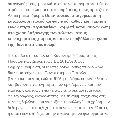
οικογένειές τους, μεριμνάται ώστε να πραγματοποιηθεί σε
ατμόσφαιρα πολιτισμού και ευπρέπειας, όπως αρμόζει σε
Ακαδημαϊκό Ίδρυμα.
Ως εκ τούτου, απαγορεύεται η
κατανάλωση ποτού και φαγητού, καθώς και η χρήση
ειδών πάρτι (σερπαντίνων, κομφετί, καραμουζών κλπ.)
στο χώρο διεξαγωγής των τελετών, στους
κοινόχρηστους χώρους και στον περιβάλλοντα χώρο
της Πανεπιστημιούπολης.
 Στο πλαίσιο του Γενικού Κανονισμού Προστασίας
Προσωπικών Δεδομένων ΕΕ 2016/679, σας
ενημερώνουμε ότι, οι τελετές ορκωμοσίας πτυχιούχων –
διπλωματούχων του Πανεπιστημίου Πατρών,
βιντεοσκοπούνται, ενώ καθ’ όλη τη διάρκεια των τελετών
λαμβάνονται φωτογραφίες των ορκιζόμενων και των
παρευρισκόμενων επισκεπτών από διαπιστευμένους
φωτογράφους, εικονολήπτες. Με τη συμμετοχή σας στις
τελετές δηλώνετε ότι γνωρίζετε τη συλλογή και χρήση των
δεδομένων εικόνας/ήχου και συναινείτε σε αυτήν. Όποιος
ή όποια δεν αποδέχεται την πιθανότητα να φωτογραφηθεί