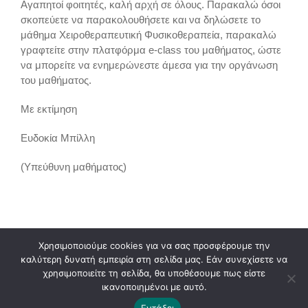
Αγαπητοί φοιτητές, καλή αρχή σε όλους. Παρακαλώ όσοι
σκοπεύετε να παρακολουθήσετε και να δηλώσετε το
μάθημα Χειροθεραπευτική Φυσικοθεραπεία, παρακαλώ
γραφτείτε στην πλατφόρμα e-class του μαθήματος, ώστε
να μπορείτε να ενημερώνεστε άμεσα για την οργάνωση
του μαθήματος.
Με εκτίμηση
Ευδοκία Μπίλλη
(Υπεύθυνη μαθήματος)
Χρησιμοποιούμε cookies για να σας προσφέρουμε την
καλύτερη δυνατή εμπειρία στη σελίδα μας. Εάν συνεχίσετε να
Copyright 2019 - 2023 | Τμήμα Φυσικοθεραπείας Πανεπιστημίου Πατρών |
χρησιμοποιείτε τη σελίδα, θα υποθέσουμε πως είστε
Δήλωση Προσβασιμότητας
ικανοποιημένοι με αυτό.
Facebook
Facebook
Εντάξει